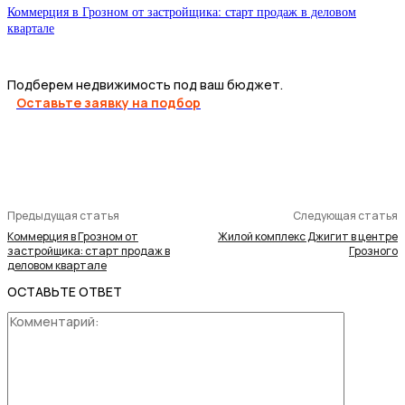
Коммерция в Грозном от застройщика: старт продаж в деловом
квартале
Подберем недвижимость под ваш бюджет.
Оставьте заявку на подбор
Предыдущая статья
Следующая статья
Коммерция в Грозном от
Жилой комплекс Джигит в центре
застройщика: старт продаж в
Грозного
деловом квартале
ОСТАВЬТЕ ОТВЕТ
Коммента