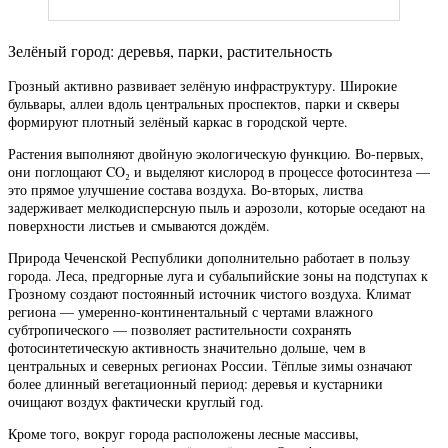
Зелёный город: деревья, парки, растительность
Грозный активно развивает зелёную инфраструктуру. Широкие
бульвары, аллеи вдоль центральных проспектов, парки и скверы
формируют плотный зелёный каркас в городской черте.
Растения выполняют двойную экологическую функцию. Во-первых,
они поглощают CO₂ и выделяют кислород в процессе фотосинтеза —
это прямое улучшение состава воздуха. Во-вторых, листва
задерживает мелкодисперсную пыль и аэрозоли, которые оседают на
поверхности листьев и смываются дождём.
Природа Чеченской Республики дополнительно работает в пользу
города. Леса, предгорные луга и субальпийские зоны на подступах к
Грозному создают постоянный источник чистого воздуха. Климат
региона — умеренно-континентальный с чертами влажного
субтропического — позволяет растительности сохранять
фотосинтетическую активность значительно дольше, чем в
центральных и северных регионах России. Тёплые зимы означают
более длинный вегетационный период: деревья и кустарники
очищают воздух фактически круглый год.
Кроме того, вокруг города расположены лесные массивы,