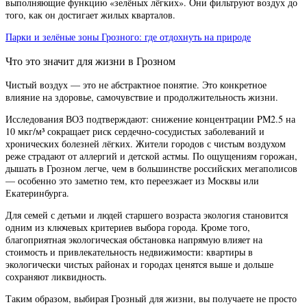
выполняющие функцию «зелёных лёгких». Они фильтруют воздух до
* Нажимая на кнопку, Вы соглашаетесь с
* Нажимая на кнопку, Вы соглашаетесь с
того, как он достигает жилых кварталов.
Политикой обработки персональных
Политикой обработки персональных
данных
.
данных
.
Парки и зелёные зоны Грозного: где отдохнуть на природе
Что это значит для жизни в Грозном
Чистый воздух — это не абстрактное понятие. Это конкретное
влияние на здоровье, самочувствие и продолжительность жизни.
Исследования ВОЗ подтверждают: снижение концентрации PM2.5 на
10 мкг/м³ сокращает риск сердечно-сосудистых заболеваний и
хронических болезней лёгких. Жители городов с чистым воздухом
реже страдают от аллергий и детской астмы. По ощущениям горожан,
дышать в Грозном легче, чем в большинстве российских мегаполисов
— особенно это заметно тем, кто переезжает из Москвы или
Екатеринбурга.
Для семей с детьми и людей старшего возраста экология становится
одним из ключевых критериев выбора города. Кроме того,
благоприятная экологическая обстановка напрямую влияет на
стоимость и привлекательность недвижимости: квартиры в
экологически чистых районах и городах ценятся выше и дольше
сохраняют ликвидность.
Таким образом, выбирая Грозный для жизни, вы получаете не просто