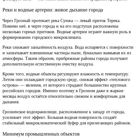
Реки и водные артерии: живое дыхание города
Через Грозный протекает река Сунжа — левый приток Терека.
Помимо неё, в черте города и на его подступах расположены
несколько горных притоков. Водные артерии играют важную роль в
формировании городского микроклимата.
Реки снижают запылённость воздуха. Вода испаряется с поверхности
и захватывает взвешенные частицы пыли, буквально вымывая их из
атмосферы. Таким образом, прибрежные районы города получают
дополнительную естественную очистку воздуха.
Кроме того, водные объекты регулируют влажность и температуру.
Летом они охлаждают городскую среду, снижая эффект «теплового
острова» — явления, от которого страдают большинство крупных
российских городов. Именно поэтому в Грозном даже в жаркие
месяцы воздух остаётся относительно свежим и комфортным для
дыхания.
Грозненское водохранилище, расположенное к западу от города,
усиливает этот эффект. Большая водная поверхность создаёт
стабильный микроклиматический буфер для прилегающих районов.
Минимум промышленных объектов