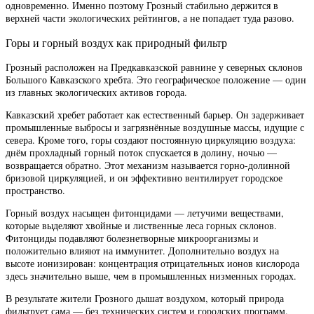
одновременно. Именно поэтому Грозный стабильно держится в
верхней части экологических рейтингов, а не попадает туда разово.
Горы и горный воздух как природный фильтр
Грозный расположен на Предкавказской равнине у северных склонов
Большого Кавказского хребта. Это географическое положение — один
из главных экологических активов города.
Кавказский хребет работает как естественный барьер. Он задерживает
промышленные выбросы и загрязнённые воздушные массы, идущие с
севера. Кроме того, горы создают постоянную циркуляцию воздуха:
днём прохладный горный поток спускается в долину, ночью —
возвращается обратно. Этот механизм называется горно-долинной
бризовой циркуляцией, и он эффективно вентилирует городское
пространство.
Горный воздух насыщен фитонцидами — летучими веществами,
которые выделяют хвойные и лиственные леса горных склонов.
Фитонциды подавляют болезнетворные микроорганизмы и
положительно влияют на иммунитет. Дополнительно воздух на
высоте ионизирован: концентрация отрицательных ионов кислорода
здесь значительно выше, чем в промышленных низменных городах.
В результате жители Грозного дышат воздухом, который природа
фильтрует сама — без технических систем и городских программ.