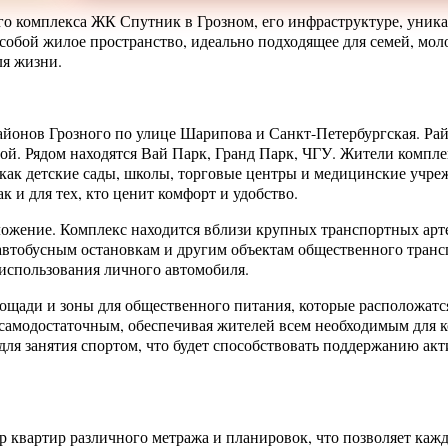
го комплекса ЖК Спутник в Грозном, его инфраструктуре, уник
 собой жилое пространство, идеально подходящее для семей, мо
я жизни.
йонов Грозного по улице Шарипова и Санкт-Петербургская. Рай
ой. Рядом находятся Вай Парк, Гранд Парк, ЧГУ. Жители компле
как детские сады, школы, торговые центры и медицинские учре
к и для тех, кто ценит комфорт и удобство.
жение. Комплекс находится вблизи крупных транспортных арте
к автобусным остановкам и другим объектам общественного транс
 использования личного автомобиля.
ощади и зоны для общественного питания, которые расположатс
 самодостаточным, обеспечивая жителей всем необходимым для 
для занятия спортом, что будет способствовать поддержанию акт
 квартир различного метража и планировок, что позволяет каж