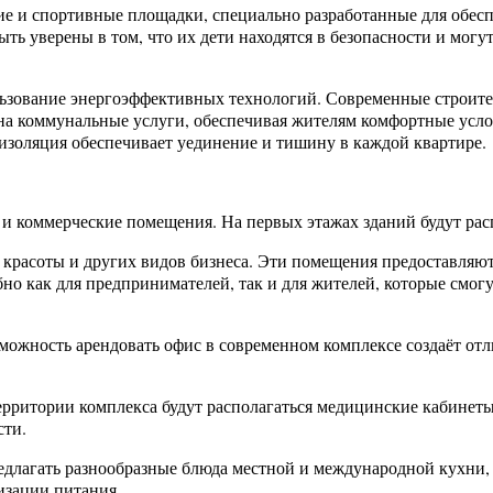
кие и спортивные площадки, специально разработанные для обес
ыть уверены в том, что их дети находятся в безопасности и могу
льзование энергоэффективных технологий. Современные строит
 на коммунальные услуги, обеспечивая жителям комфортные усл
оизоляция обеспечивает уединение и тишину в каждой квартире.
 и коммерческие помещения. На первых этажах зданий будут ра
в красоты и других видов бизнеса. Эти помещения предоставляю
но как для предпринимателей, так и для жителей, которые смогу
зможность арендовать офис в современном комплексе создаёт от
рритории комплекса будут располагаться медицинские кабинеты
сти.
длагать разнообразные блюда местной и международной кухни, 
изации питания.