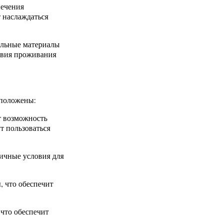
печения
т наслаждаться
ельные материалы
овия проживания
сположены:
т возможность
т пользоваться
личные условия для
, что обеспечит
что обеспечит