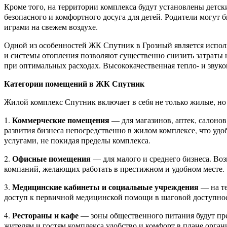
Кроме того, на территории комплекса будут установлены детс
безопасного и комфортного досуга для детей. Родители могут б
играми на свежем воздухе.
Одной из особенностей ЖК Спутник в Грозный является испо
и системы отопления позволяют существенно снизить затраты
при оптимальных расходах. Высококачественная тепло- и звук
Категории помещений в ЖК Спутник
Жилой комплекс Спутник включает в себя не только жилые, но
Коммерческие помещения
1.
— для магазинов, аптек, салоно
развития бизнеса непосредственно в жилом комплексе, что удоб
услугами, не покидая пределы комплекса.
Офисные помещения
2.
— для малого и среднего бизнеса. Во
компаний, желающих работать в престижном и удобном месте.
Медицинские кабинеты и социальные учреждения
3.
— на те
доступ к первичной медицинской помощи в шаговой доступно
Рестораны и кафе
4.
— зоны общественного питания будут пре
жителям и гостям комплекса удобство и комфорт в плане орган