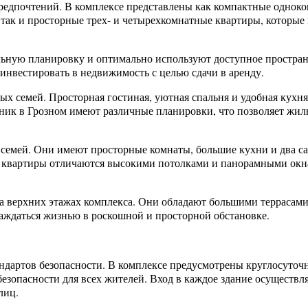
предпочтений. В комплексе представлены как компактные однок
 так и просторные трех- и четырехкомнатные квартиры, которые
ную планировку и оптимально используют доступное простран
инвестировать в недвижимость с целью сдачи в аренду.
х семей. Просторная гостиная, уютная спальня и удобная кухн
ик в Грозном имеют различные планировки, что позволяет жил
семей. Они имеют просторные комнаты, большие кухни и два са
кие квартиры отличаются высокими потолками и панорамными ок
 верхних этажах комплекса. Они обладают большими террасами
слаждаться жизнью в роскошной и просторной обстановке.
ндартов безопасности. В комплексе предусмотрены круглосуточн
езопасности для всех жителей. Вход в каждое здание осуществля
лиц.