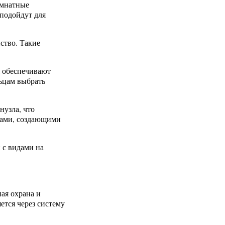
омнатные
 подойдут для
ство. Такие
я обеспечивают
ьцам выбрать
нузла, что
нами, создающими
 с видами на
ая охрана и
ется через систему