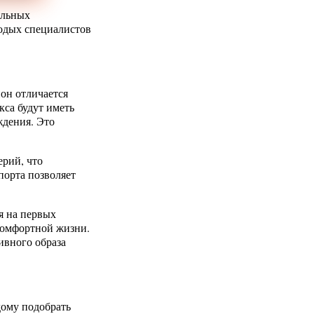
альных
лодых специалистов
он отличается
кса будут иметь
ждения. Это
рий, что
порта позволяет
я на первых
комфортной жизни.
ивного образа
дому подобрать